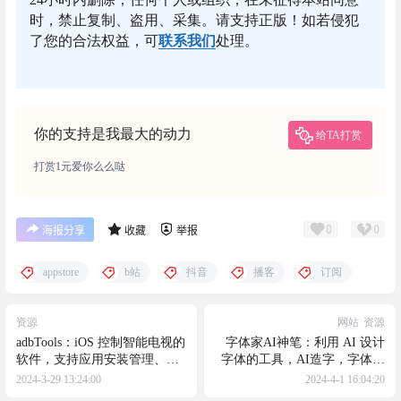
时，禁止复制、盗用、采集。请支持正版！如若侵犯
了您的合法权益，可
联系我们
处理。
你的支持是我最大的动力
给TA打赏
打赏1元爱你么么哒
0
0
海报分享
收藏
举报
appstore
b站
抖音
播客
订阅
资源
网站
资源
adbTools：iOS 控制智能电视的
字体家AI神笔：利用 AI 设计
软件，支持应用安装管理、电
字体的工具，AI造字，字体版
视截屏录屏、智能电视助手、
权归自己
2024-3-29 13:24:00
2024-4-1 16:04:20
命令行工具