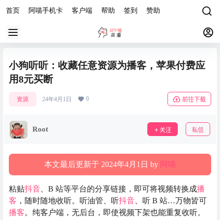
首页
阿喵手机卡
客户端
帮助
签到
赞助
小狗听听：收藏任意资源为播客，苹果付费应
用8元买断
0
资源
24年4月1日
前往下载
Root
关注
私信
本文最后更新于 2024年4月1日 by
阿喵
粘贴
抖音
、B 站等平台的分享链接，即可将视频转换成
播
客
，随时随地收听。听油管、听
抖音
、听 B 站…万物皆可
播客
。纯客户端，无后台，即使视频下架也能重复收听。