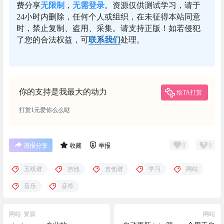
费分享
无限制
，
无需登录
。资源仅供测试学习，请于
24小时内删除，任何个人或组织，在未征得本站同意
时，禁止复制、盗用、采集。请支持正版！如若侵犯
了您的合法权益，可
联系我们
处理。
你的支持是我最大的动力
给TA打赏
打赏1元爱你么么哒
0
0
海报分享
收藏
举报
五线谱
吉他
吉他谱
学习
网站
音乐
音符
网站
资源
网站