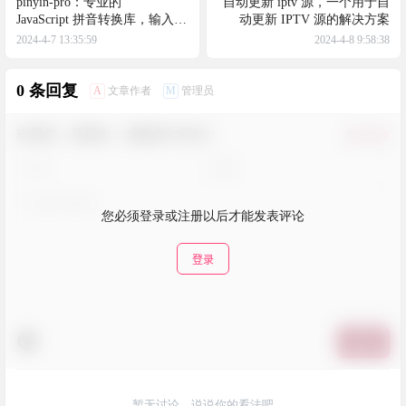
pinyin-pro：专业的
自动更新 iptv 源，一个用于自
JavaScript 拼音转换库，输入汉
动更新 IPTV 源的解决方案
字输出拼音
2024-4-7 13:35:59
2024-4-8 9:58:38
0 条回复
A
M
文章作者
管理员
欢迎您，新朋友，感谢参与互动！
确认修改
您必须登录或注册以后才能发表评论
登录
提交
暂无讨论，说说你的看法吧