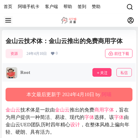
首页
阿喵手机卡
客户端
帮助
签到
赞助
金山云技术体：金山云推出的免费商用字体
0
资源
24年4月10日
前往下载
Root
关注
私信
本文最后更新于 2024年4月10日 by
阿喵
金山云
技术体是一款由
金山云
推出的免费
商用
字体
，旨在
为用户提供一种简洁、易读、现代的
字体
选择。该
字体
由
金山云UED团队历时四年精心
设计
，在整体风格上偏向年
轻、硬朗、具有活力。