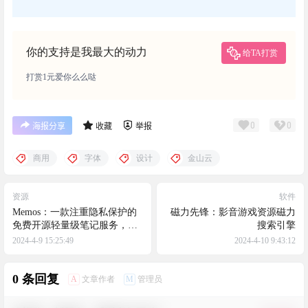
你的支持是我最大的动力
给TA打赏
打赏1元爱你么么哒
0
0
海报分享
收藏
举报
商用
字体
设计
金山云
资源
软件
Memos：一款注重隐私保护的
磁力先锋：影音游戏资源磁力
免费开源轻量级笔记服务，
搜索引擎
docker一键部署
2024-4-9 15:25:49
2024-4-10 9:43:12
0 条回复
A
M
文章作者
管理员