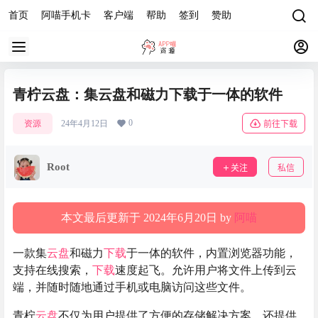
首页
阿喵手机卡
客户端
帮助
签到
赞助
青柠云盘：集云盘和磁力下载于一体的软件
0
资源
24年4月12日
前往下载
Root
关注
私信
本文最后更新于 2024年6月20日 by
阿喵
一款集
云盘
和磁力
下载
于一体的软件，内置浏览器功能，
支持在线搜索，
下载
速度起飞。允许用户将文件上传到云
端，并随时随地通过手机或电脑访问这些文件。
青柠
云盘
不仅为用户提供了方便的存储解决方案，还提供