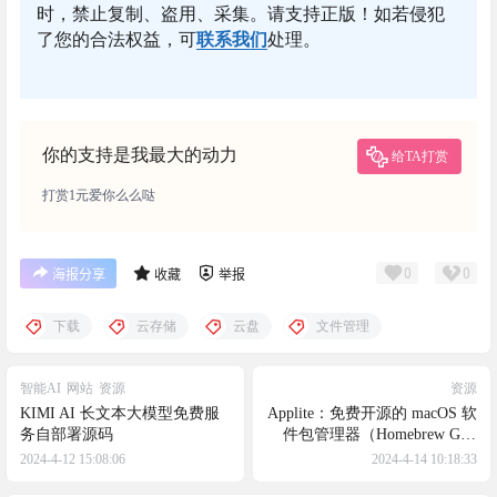
时，禁止复制、盗用、采集。请支持正版！如若侵犯
了您的合法权益，可
联系我们
处理。
你的支持是我最大的动力
给TA打赏
打赏1元爱你么么哒
0
0
海报分享
收藏
举报
下载
云存储
云盘
文件管理
智能AI
网站
资源
资源
KIMI AI 长文本大模型免费服
Applite：免费开源的 macOS 软
务自部署源码
件包管理器（Homebrew GUI
客户端）
2024-4-12 15:08:06
2024-4-14 10:18:33