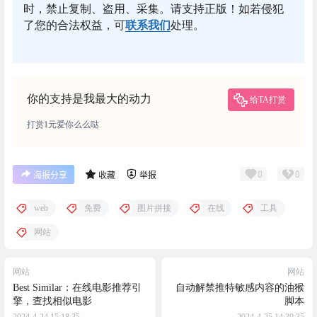
时，禁止复制、盗用、采集。请支持正版！如若侵犯
了您的合法权益，可
联系我们
处理。
你的支持是我最大的动力
给TA打赏
打赏1元爱你么么哒
0
0
海报分享
收藏
举报
web
免费
图片拼接
在线
工具
网站
网站
网站
Best Similar：在线电影推荐引
自动解禁推特敏感内容的油猴
擎，查找相似电影
脚本
2024-4-24 15:18:35
2024-4-25 14:39:35