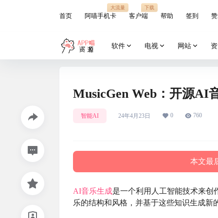
大流量
下载
首页
阿喵手机卡
客户端
帮助
签到
赞
软件
电视
网站
资
MusicGen Web：开源
0
760
智能AI
24年4月23日
本文最后
AI
音乐生成
是一个利用人工智能技术来创
乐的结构和风格，并基于这些知识生成新