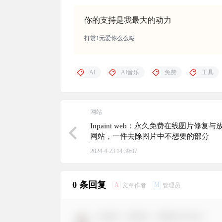
你的支持是我最大的动力
打赏1元爱你么么哒
AI
AI音乐
免费
工具
网站
Inpaint web：永久免费在线图片修复
网站，一件去除图片中不想要的部分
2024-4-23 14:39:07
0 条回复
A
M
文章作者
管理员
欢迎您，新朋友，感谢参与互动！