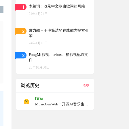
1
木兰词：收录中文歌曲歌词的网站
24年4月24日
2
磁力酷 – 干净简洁的在线磁力搜索引
擎
24年1月10日
3
FongMi影视、tvbox、猫影视配置文
件
23年10月30日
浏览历史
清空
[文章]
MusicGenWeb：开源AI音乐生成
工具