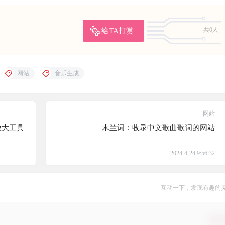
给TA打赏
共0人
网站
音乐生成
网站
与放大工具
木兰词：收录中文歌曲歌词的网站
2024-4-24 9:56:32
互动一下，发现有趣的
确认