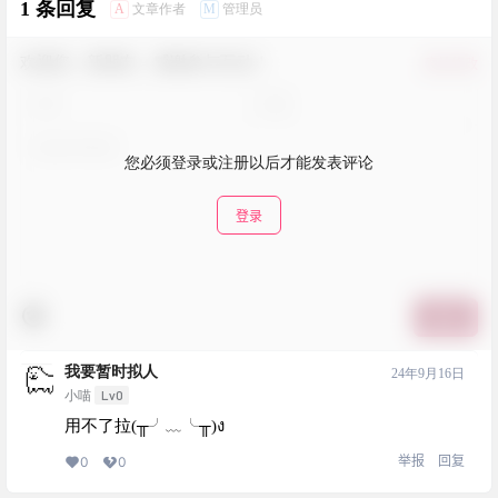
1 条回复
A
M
文章作者
管理员
欢迎您，新朋友，感谢参与互动！
确认修改
您必须登录或注册以后才能发表评论
登录
提交
我要暂时拟人
24年9月16日
Lv0
小喵
用不了拉(╥╯﹏╰╥)ง
举报
回复
0
0