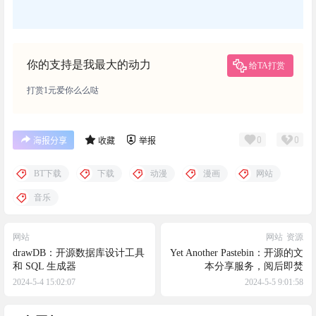
你的支持是我最大的动力
给TA打赏
打赏1元爱你么么哒
0
0
海报分享
收藏
举报
BT下载
下载
动漫
漫画
网站
音乐
网站
网站
资源
drawDB：开源数据库设计工具
Yet Another Pastebin：开源的文
和 SQL 生成器
本分享服务，阅后即焚
2024-5-4 15:02:07
2024-5-5 9:01:58