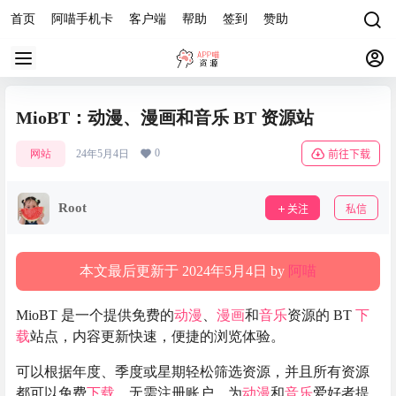
首页
阿喵手机卡
客户端
帮助
签到
赞助
MioBT：动漫、漫画和音乐 BT 资源站
0
网站
24年5月4日
前往下载
Root
关注
私信
本文最后更新于 2024年5月4日 by
阿喵
MioBT 是一个提供免费的
动漫
、
漫画
和
音乐
资源的 BT
下
载
站点，内容更新快速，便捷的浏览体验。
可以根据年度、季度或星期轻松筛选资源，并且所有资源
都可以免费
下载
，无需注册账户。为
动漫
和
音乐
爱好者提