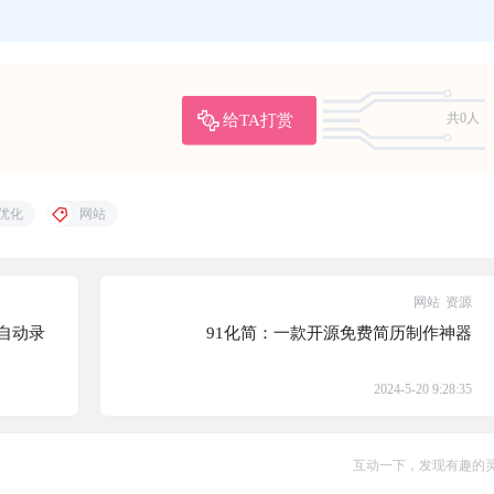
给TA打赏
共0人
优化
网站
网站
资源
幕自动录
91化简：一款开源免费简历制作神器
2024-5-20 9:28:35
互动一下，发现有趣的