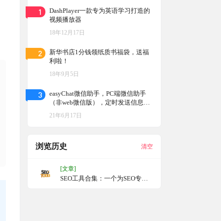
1
DashPlayer一款专为英语学习打造的
视频播放器
18年12月17日
2
新华书店1分钱领纸质书福袋，送福
利啦！
18年9月5日
3
easyChat微信助手，PC端微信助手
（非web微信版），定时发送信息，
群发信息，自动回复等
21年6月17日
浏览历史
清空
[文章]
SEO工具合集：一个为SEO专业
人士提供相关工具的平台