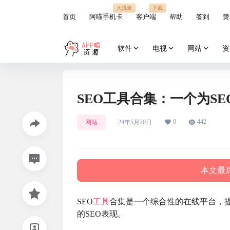
大流量
下载
首页
阿喵手机卡
客户端
帮助
签到
赞
软件
电视
网站
资
SEO工具合集：一个为S
0
442
网站
24年5月20日
本文最后
SEO
工具
合集是一个综合性的在线平台，
的SEO表现。