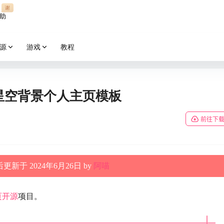
谢
助
源
游戏
教程
源动态星空背景个人主页模板
前往下
更新于 2024年6月26日 by
阿喵
页
开源
项目。