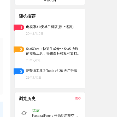
全部公告
随机推荐
1
电视家3.0安卓手机版(停止运营)
20年8月10日
2
SaaSGree：快速生成专业 SaaS 协议
的模板工具，提供白标模板和文档构
建器，帮助用户在五分钟内创建定制
25年5月3日
化的 SaaS 协议
3
IP查询工具IP Tools v8.28 去广告版
22年5月1日
浏览历史
清空
[文章]
PersonalPage：开源动态星空背