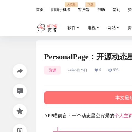
大流量
下载
首页
阿喵手机卡
客户端
帮助
签到
赞
软件
电视
网站
资
PersonalPage：开
0
998
资源
24年5月25日
本文最后
APP喵前言：一个动态星空背景的
个人主