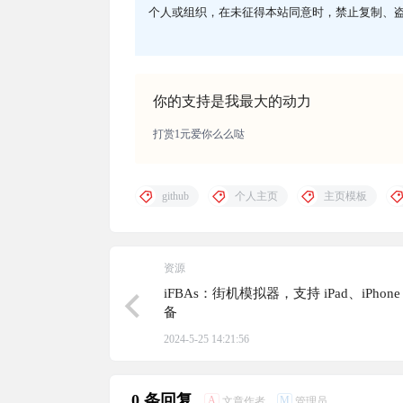
个人或组织，在未征得本站同意时，禁止复制、
你的支持是我最大的动力
打赏1元爱你么么哒
github
个人主页
主页模板
资源
iFBAs：街机模拟器，支持 iPad、iPhon
备
2024-5-25 14:21:56
0 条回复
A
M
文章作者
管理员