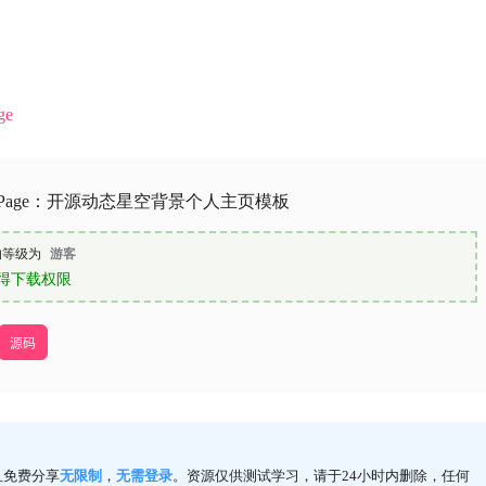
ge
onalPage：开源动态星空背景个人主页模板
的等级为
游客
得下载权限
源码
且免费分享
无限制
，
无需登录
。资源仅供测试学习，请于24小时内删除，任何