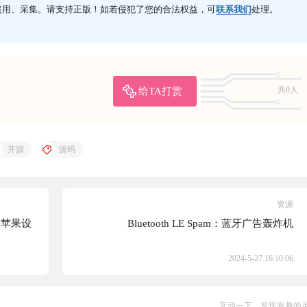
盗用、采集。请支持正版！如若侵犯了您的合法权益，可
联系我们
处理。
给TA打赏
共0人
开源
源码
资源
e 苹果设
Bluetooth LE Spam：蓝牙广告轰炸机
2024-5-27 16:10:06
互动一下，发现有趣的