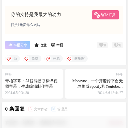
你的支持是我最大的动力
给TA打赏
打赏1元爱你么么哒
0
0
海报分享
收藏
举报
7z
免费
开源
解压缩
软件
软件
青梧字幕：AI智能提取翻译视
Moosync，一个开源跨平台无
频字幕，生成编辑制作字幕
缝集成Spotify和Youtube和
Lastfm的音乐播放器
2024-6-5 9:34:30
2024-6-6 13:44:27
0 条回复
A
M
文章作者
管理员
欢迎您，新朋友，感谢参与互动！
确认修改