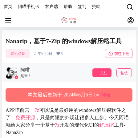
首页
阿喵手机卡
客户端
帮助
签到
赞助
Nanazip，基于7-Zip 的windows解压缩工具
0
装机必备
24年6月5日
前往下载
阿喵
关注
私信
起来！
本文最后更新于 2024年6月5日 by
阿喵
APP喵前言：
7z
可以说是最好用的windows解压锁软件之一
了，
免费
开源
，只是简陋的外观让很多人止步。今天阿喵
就给大家分享一个基于
7z
开发的现代化UI的
解压缩
工具-
NanaZip