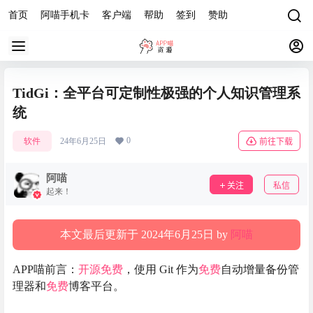
首页
阿喵手机卡
客户端
帮助
签到
赞助
TidGi：全平台可定制性极强的个人知识管理系
统
0
软件
24年6月25日
前往下载
阿喵
关注
私信
起来！
本文最后更新于 2024年6月25日 by
阿喵
APP喵前言：
开源
免费
，使用 Git 作为
免费
自动增量备份管
理器和
免费
博客平台。