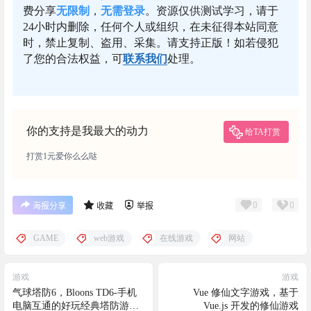
费分享
无限制
，
无需登录
。资源仅供测试学习，请于
24小时内删除，任何个人或组织，在未征得本站同意
时，禁止复制、盗用、采集。请支持正版！如若侵犯
了您的合法权益，可
联系我们
处理。
你的支持是我最大的动力
给TA打赏
打赏1元爱你么么哒
0
0
海报分享
收藏
举报
GAME
web游戏
在线游戏
网站
游戏
游戏
气球塔防6，Bloons TD6-手机
Vue 修仙文字游戏，基于
电脑互通的好玩经典塔防游
Vue.js 开发的修仙游戏