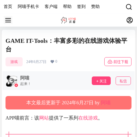
首页
阿喵手机卡
客户端
帮助
签到
赞助
GAME IT-Tools：丰富多彩的在线游戏体验平
台
0
游戏
24年6月27日
前往下载
阿喵
关注
私信
起来！
本文最后更新于 2024年6月27日 by
阿喵
APP喵前言：该
网站
提供了一系列
在线游戏
。