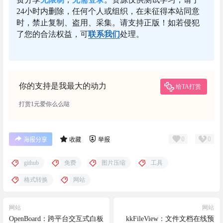
24小时内删除，任何个人或组织，在未征得本站同意
时，禁止复制、盗用、采集。请支持正版！如若侵犯
了您的合法权益，可
联系我们
处理。
你的支持是我最大的动力
给TA打赏
打赏1元爱你么么哒
0
0
海报分享
收藏
举报
github
免费
图片压缩
工具
格式转换
网站
网站
网站
OpenBoard：跨平台交互式白板
kkFileView：文件文档在线预