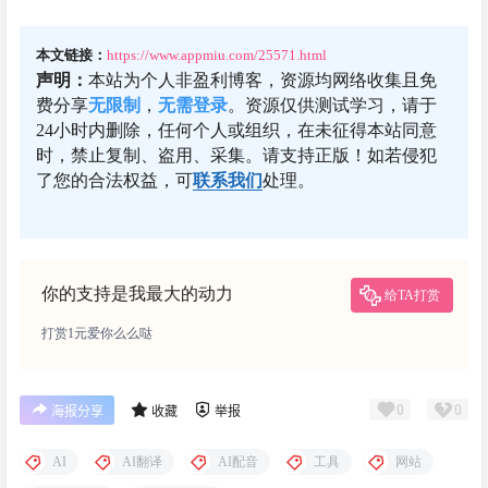
本文链接：
https://www.appmiu.com/25571.html
声明：
本站为个人非盈利博客，资源均网络收集且免
费分享
无限制
，
无需登录
。资源仅供测试学习，请于
24小时内删除，任何个人或组织，在未征得本站同意
时，禁止复制、盗用、采集。请支持正版！如若侵犯
了您的合法权益，可
联系我们
处理。
你的支持是我最大的动力
给TA打赏
打赏1元爱你么么哒
0
0
海报分享
收藏
举报
AI
AI翻译
AI配音
工具
网站