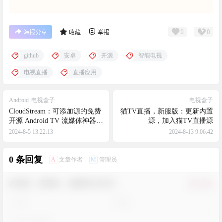
0
0
海报分享
收藏
举报
github
安卓
开源
智能电视
电视直播
直播应用
Android
电视盒子
电视盒子
CloudStream：可添加源的免费
猫TV直播，新服版：更新内置
开源 Android TV 流媒体神器，
源，加入猫TV直播源
看电影看剧集看动漫，支持各
2024-8-5 13:22:13
2024-8-13 9:06:42
国影视源中文源
0 条回复
A
M
文章作者
管理员
欢迎您，新朋友，感谢参与互动！
确认修改