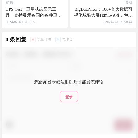
资源
资源
GPS Test：卫星状态显示工
BigDataView：100+套大数据可
具，支持显示各国的各种卫星
视化炫酷大屏Html5模板，包含
系统信号与分布
物业、政务、交通、金融银行
2024-8-16 15:05:15
2024-8-18 9:58:44
等
0 条回复
A
M
文章作者
管理员
欢迎您，新朋友，感谢参与互动！
确认修改
您必须登录或注册以后才能发表评论
登录
提交