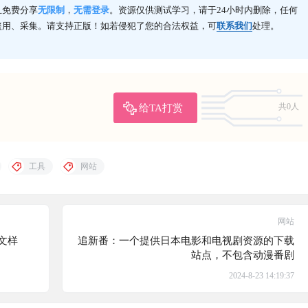
且免费分享
无限制
，
无需登录
。资源仅供测试学习，请于24小时内删除，任何
盗用、采集。请支持正版！如若侵犯了您的合法权益，可
联系我们
处理。
给TA打赏
共0人
工具
网站
网站
文样
追新番：一个提供日本电影和电视剧资源的下载
站点，不包含动漫番剧
2024-8-23 14:19:37