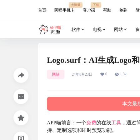
大流量
下载
首页
阿喵手机卡
客户端
帮助
签到
赞
软件
电视
网站
资
Logo.surf：AI生成Lo
0
1.3k
网站
24年8月23日
本文最后
APP喵前言：一个
免费
的在线
工具
，通过简
持、定制选项和即时预览功能。