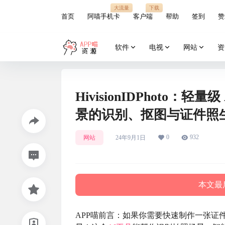
大流量
下载
首页
阿喵手机卡
客户端
帮助
签到
赞
软件
电视
网站
资
HivisionIDPhoto
景的识别、抠图与证件照
0
932
网站
24年9月1日
本文最后
APP喵前言：如果你需要快速制作一张证件照，