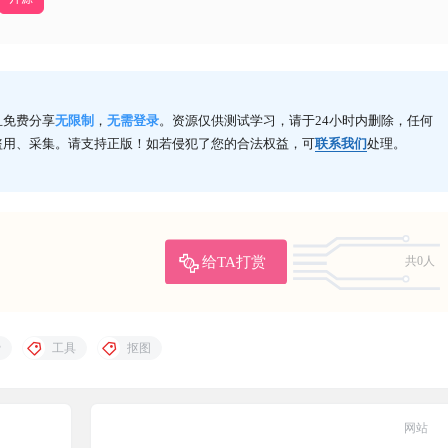
且免费分享
无限制
，
无需登录
。资源仅供测试学习，请于24小时内删除，任何
盗用、采集。请支持正版！如若侵犯了您的合法权益，可
联系我们
处理。
给TA打赏
共0人
费
工具
抠图
网站