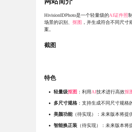
网站简介
HivisionIDPhoto是一个轻量级的
AI证件照
场景的识别、
抠图
，并生成符合不同尺寸
案。
截图
特色
轻量级
抠图
：利用
AI
技术进行高效
抠
多尺寸规格
：支持生成不同尺寸规格
美颜功能
（待实现）：未来版本将提
智能换正装
（待实现）：未来版本将