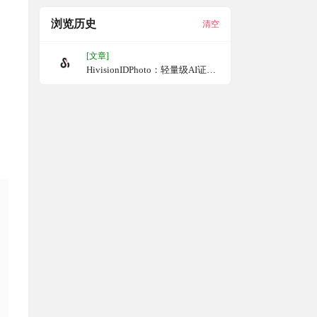
浏览历史
清空
[文章]
HivisionIDPhoto：轻量级AI证件
照制作工具，对多种用户拍照场
景的识别、抠图与证件照生成，
并提供不同尺寸规格的标准证件
照