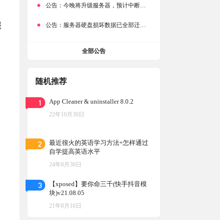
公告：
今晚将升级服务器，预计中断时常为1分钟
照
公告：
服务器硬盘损坏数据已全部迁移备份，网站恢复完成！
全部公告
随机推荐
1
App Cleaner & uninstaller 8.0.2
22年10月30日
2
最近很火的英语学习方法+怎样通过
自学提高英语水平
24年8月30日
3
【xposed】要你命三千(快手抖音模
块)v21.08.05
21年8月16日