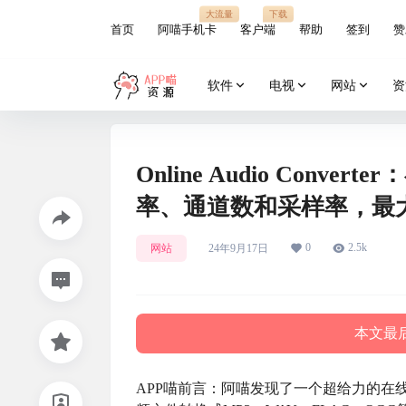
大流量
下载
首页
阿喵手机卡
客户端
帮助
签到
赞
软件
电视
网站
资
Online Audio Con
率、通道数和采样率，最大
0
2.5k
网站
24年9月17日
本文最后
APP喵前言：阿喵发现了一个超给力的在