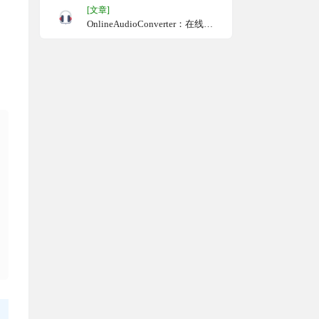
[文章]
OnlineAudioConverter：在线音
频格式转换工具，支持调整比特
率、通道数和采样率，最大支持
1GB文件，免费使用，无需注册