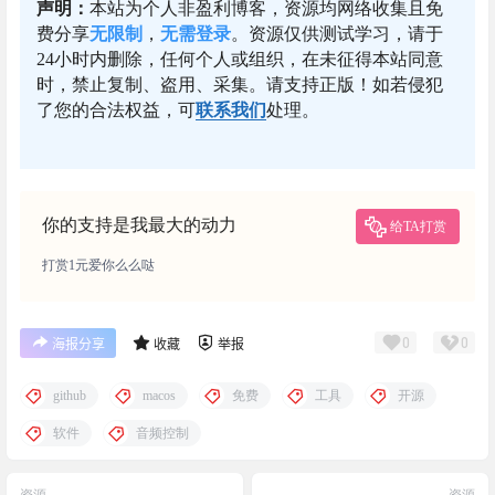
声明：
本站为个人非盈利博客，资源均网络收集且免
费分享
无限制
，
无需登录
。资源仅供测试学习，请于
24小时内删除，任何个人或组织，在未征得本站同意
时，禁止复制、盗用、采集。请支持正版！如若侵犯
了您的合法权益，可
联系我们
处理。
你的支持是我最大的动力
给TA打赏
打赏1元爱你么么哒
0
0
海报分享
收藏
举报
github
macos
免费
工具
开源
软件
音频控制
资源
资源