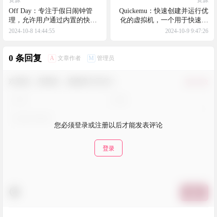
Off Day：专注于假日闹钟管
Quickemu：快速创建并运行优
理，允许用户通过内置的快捷
化的虚拟机，一个用于快速创
方式功能，以一种既简单又优
建和运行 Windows、macOS 以
2024-10-8 14:44:55
2024-10-9 9:47:26
雅的方法来标记假期
及 Linux 虚拟机的工具
0 条回复
A
M
文章作者
管理员
欢迎您，新朋友，感谢参与互动！
确认修改
您必须登录或注册以后才能发表评论
登录
提交