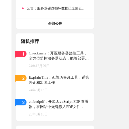
公告：
服务器硬盘损坏数据已全部迁移备份，网站恢复完成！
全部公告
随机推荐
1
Checkmate：开源服务器监控工具，
全方位监控服务器状态，能够部署在
用户自己的服务器上，监控网站和服
24年12月29日
务器的状态
2
ExplainThis：AI简历修改工具，适合
外企和出国工作
24年8月15日
3
embedpdf：开源 JavaScript PDF 查看
器，在网站中无缝嵌入PDF文件，在
网页中接入 PDF viewer，轻松做个文
25年8月18日
档站