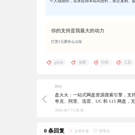
个人或组织，在未征得本站同意时，禁止复制、
你的支持是我最大的动力
打赏1元爱你么么哒
github
免费
印章
工具
网站
盘火火：一站式网盘资源搜索引擎，支
夸克、阿里、迅雷、UC 和 115 网盘，
无需注册
2024-10-7 11:28:30
0 条回复
A
M
文章作者
管理员