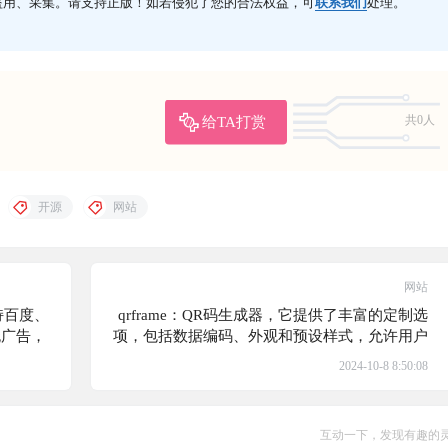
盗用、采集。请支持正版！如若侵犯了您的合法权益，可
联系我们
处理。
给TA打赏
共0人
开源
网站
网站
持百度、
qrframe：QR码生成器，它提供了丰富的定制选
无广告，
项，包括数据编码、外观和预设样式，允许用户
通过代码编辑器创建独一无二的QR码
2024-10-8 8:50:08
互动一下，发现有趣的