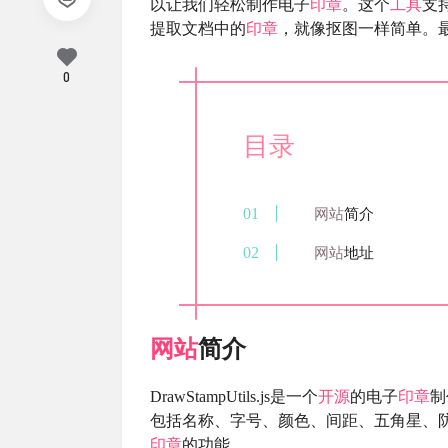
以让我们轻松制作电子
印章
。这个
工具
支
提取文档中的
印章
，就像抠图一样简单。
0
目录
网站
简介
网站
地址
网站
简介
DrawStampUtils.js是一个
开源
的电子
印章
制
包括名称、字号、颜色、间距、五角星、
印章
的功能。