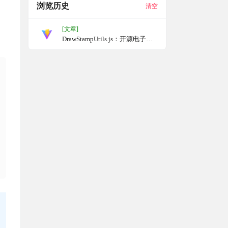
浏览历史
清空
[文章]
DrawStampUtils.js：开源电子印
章制作工具，使用Vue3和
TypeScript构建，支持超多自定
义设置，提取文档中的印章