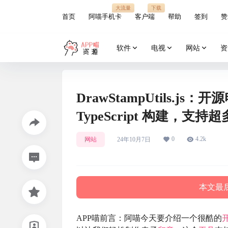
大流量
下载
首页
阿喵手机卡
客户端
帮助
签到
赞
软件
电视
网站
资
DrawStampUtils.js
TypeScript 构建，
0
4.2k
网站
24年10月7日
本文最后
APP喵前言：阿喵今天要介绍一个很酷的