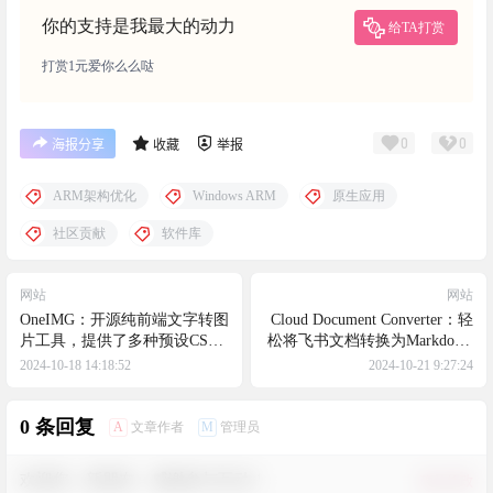
你的支持是我最大的动力
给TA打赏
打赏1元爱你么么哒
0
0
海报分享
收藏
举报
ARM架构优化
Windows ARM
原生应用
社区贡献
软件库
网站
网站
OneIMG：开源纯前端文字转图
Cloud Document Converter：轻
片工具，提供了多种预设CSS
松将飞书文档转换为Markdown
模板样式，支持快速生成预览
格式的实用工具，可以通过右
2024-10-18 14:18:52
2024-10-21 9:27:24
图并导出为图片
键菜单或扩展图标轻松下载或
复制文档内容
0 条回复
A
M
文章作者
管理员
欢迎您，新朋友，感谢参与互动！
确认修改