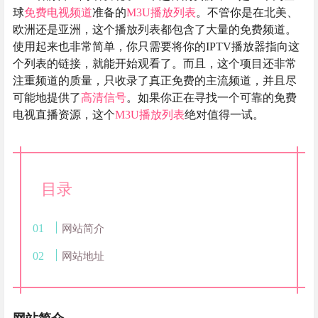
球
免费电视频道
准备的
M3U播放列表
。不管你是在北美、
欧洲还是亚洲，这个播放列表都包含了大量的免费频道。
使用起来也非常简单，你只需要将你的IPTV播放器指向这
个列表的链接，就能开始观看了。而且，这个项目还非常
注重频道的质量，只收录了真正免费的主流频道，并且尽
可能地提供了
高清信号
。如果你正在寻找一个可靠的免费
电视直播资源，这个
M3U播放列表
绝对值得一试。
目录
网站简介
网站地址