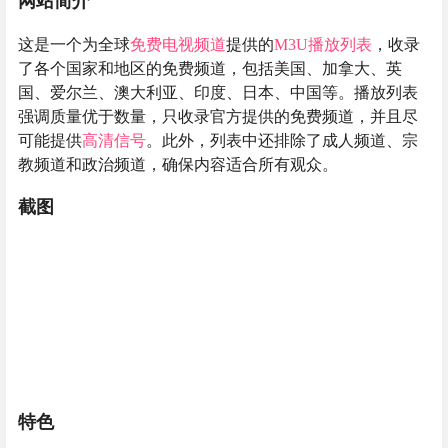
网站简介
这是一个为全球
免费电视频道
提供的
M3U播放列表
，收录
了各个国家和地区的免费频道，包括美国、加拿大、英
国、爱尔兰、澳大利亚、印度、日本、中国等。播放列表
强调质量优于数量，只收录官方提供的免费频道，并且尽
可能提供
高清信号
。此外，列表中还排除了成人频道、宗
教频道和政治频道，确保内容适合所有观众。
截图
特色