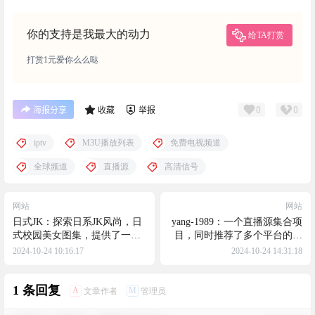
你的支持是我最大的动力
给TA打赏
打赏1元爱你么么哒
0
0
海报分享
收藏
举报
iptv
M3U播放列表
免费电视频道
全球频道
直播源
高清信号
网站
网站
日式JK：探索日系JK风尚，日
yang-1989：一个直播源集合项
式校园美女图集，提供了一系
目，同时推荐了多个平台的软
列非成人内容的日系风格照片
件，包含了iOS、安卓和
2024-10-24 10:16:17
2024-10-24 14:31:18
Windows系统的推荐应用，以
及直播资源的订阅地址
1 条回复
A
M
文章作者
管理员