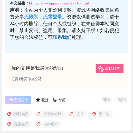
本文链接：
https://www.appmiu.com/27713.html
声明：
本站为个人非盈利博客，资源均网络收集且免
费分享
无限制
，
无需登录
。资源仅供测试学习，请于
24小时内删除，任何个人或组织，在未征得本站同意
时，禁止复制、盗用、采集。请支持正版！如若侵犯
了您的合法权益，可
联系我们
处理。
你的支持是我最大的动力
给TA打赏
打赏1元爱你么么哒
0
0
海报分享
收藏
举报
便捷实用
大字体设计
安卓
无广告
无需会员
老年用户