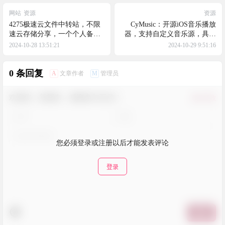
网站
资源
资源
4275极速云文件中转站，不限
CyMusic：开源iOS音乐播放
速云存储分享，一个个人备案
器，支持自定义音乐源，具备
的文件云存储网站，不知道能
在线播放、本地播放、自定义
2024-10-28 13:51:21
2024-10-29 9:51:16
活多久
歌单、歌词同步、下载音乐、
歌词滑动、歌单管理、歌曲导
0 条回复
出以及定时关闭等功能
A
M
文章作者
管理员
欢迎您，新朋友，感谢参与互动！
确认修改
您必须登录或注册以后才能发表评论
登录
提交