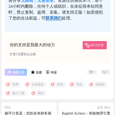
费分享
无限制
，
无需登录
。资源仅供测试学习，请于
24小时内删除，任何个人或组织，在未征得本站同意
时，禁止复制、盗用、采集。请支持正版！如若侵犯
了您的合法权益，可
联系我们
处理。
你的支持是我最大的动力
给TA打赏
打赏1元爱你么么哒
0
0
海报分享
收藏
举报
免费
在线观影
影视
电影
电视剧
磁力下载
网站
网站
游戏
网站
躺平计算器：您的未来财务规
Ragdoll Archers：体验物理引擎