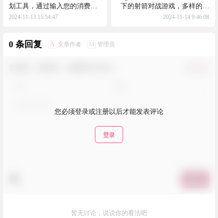
划工具，通过输入您的消费水
下的射箭对战游戏，多样的游
平和财务数据，帮助您了解未
戏模式和角色自定义功能，让
2024-11-13 15:54:47
2024-11-14 9:46:08
来的财务状况，为您提供有价
每一箭都可能带来意想不到的
值的参考
布娃娃物理效果
0 条回复
A
M
文章作者
管理员
欢迎您，新朋友，感谢参与互动！
确认修改
您必须登录或注册以后才能发表评论
登录
提交
暂无讨论，说说你的看法吧