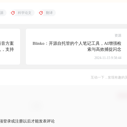
源
科学论文
翻译
资源
语音方案
Blinko：开源自托管的个人笔记工具，AI增强检
人，支持
索与高效捕捉闪念
LLM-
2024-11-15 9:58:44
互动一下，发现有趣的
确认
须登录或注册以后才能发表评论