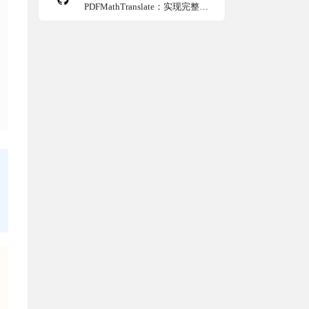
PDFMathTranslate：实现完整排
版的PDF文档双语翻译工具，支
持多种翻译服务的开源项目