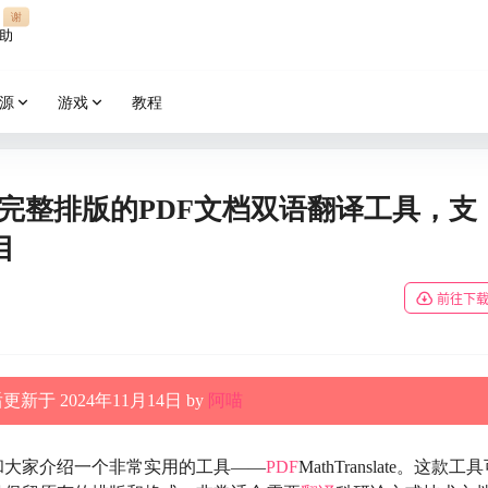
谢
助
源
游戏
教程
te：实现完整排版的PDF文档双语翻译工具，支
目
前往下
新于 2024年11月14日 by
阿喵
和大家介绍一个非常实用的工具——
PDF
MathTranslate。这款工