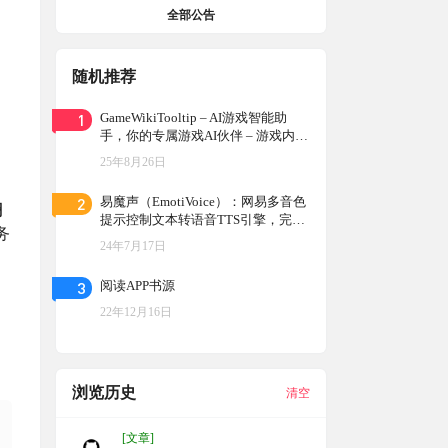
全部公告
随机推荐
1
GameWikiTooltip – AI游戏智能助
手，你的专属游戏AI伙伴 – 游戏内Wi
ki悬浮窗 + AI知识库问答，游戏中即
25年8月26日
时获取攻略
2
易魔声（EmotiVoice）：网易多音色
翻
提示控制文本转语音TTS引擎，完全
务
免费
24年7月17日
3
阅读APP书源
22年12月16日
浏览历史
清空
[文章]