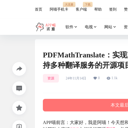
大流量
下载
首页
阿喵手机卡
客户端
帮助
签到
赞
软件
电视
网站
资
PDFMathTransla
持多种翻译服务的开源项
0
1.1k
资源
24年11月14日
本文最后更
APP喵前言：大家好，我是阿喵！今天想