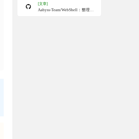
[文章]
Aabyss-Team/WebShell：整理无
后门WebShell木马资源，为网络
安全测试人员提供一个安全的工
具库