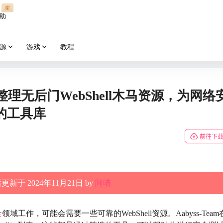
谢
助
源
游戏
教程
hell：整理无后门WebShell木马资源，为网络
的工具库
前往下
新于 2024年11月21日 by
阿喵
全
领域工作，可能会需要一些可靠的WebShell资源。Aabyss-Team