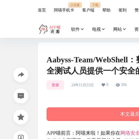
大流量
下载
首页
阿喵手机卡
客户端
帮助
签到
赞
软件
电视
网站
资
Aabyss-Team/WebS
全测试人员提供一个安全
0
594
资源
24年11月21日
本文最后更
APP喵前言：阿喵来啦！如果你在
网络安