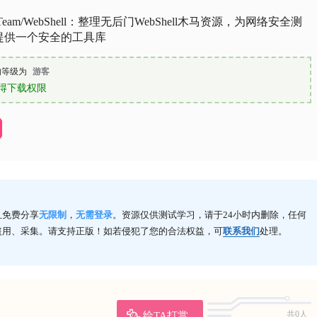
s-Team/WebShell：整理无后门WebShell木马资源，为网络安全测
提供一个安全的工具库
的等级为
游客
得下载权限
且免费分享
无限制
，
无需登录
。资源仅供测试学习，请于24小时内删除，任何
盗用、采集。请支持正版！如若侵犯了您的合法权益，可
联系我们
处理。
给TA打赏
共0人