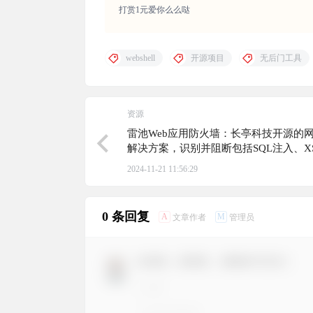
打赏1元爱你么么哒
webshell
开源项目
无后门工具
资源
雷池Web应用防火墙：长亭科技开源的
解决方案，识别并阻断包括SQL注入、X
CSRF、SSRF和WebShell上传与通信在
2024-11-21 11:56:29
Web攻击
0 条回复
A
M
文章作者
管理员
欢迎您，新朋友，感谢参与互动！