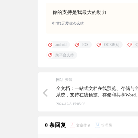
你的支持是我最大的动力
打赏1元爱你么么哒
android
IOS
OCR识别
跨平台支持
网站
资源
全文档：一站式文档在线预览、存储与
系统，支持在线预览、存储和共享Word
Excel、PowerPoint、PDF和图片等格
2024-12-5 15:05:03
0 条回复
A
M
文章作者
管理员