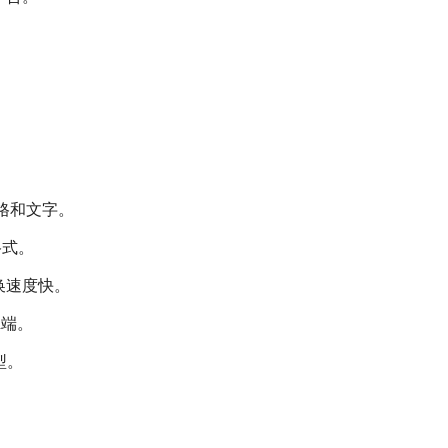
格和文字。
格式。
换速度快。
id端。
型。