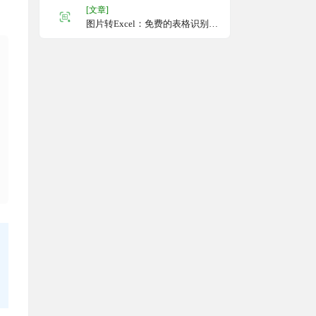
[文章]
图片转Excel：免费的表格识别工
具，将图片中的表格和文字转换
为可编辑的Excel文件，支持多种
图片格式，操作简单，无广告