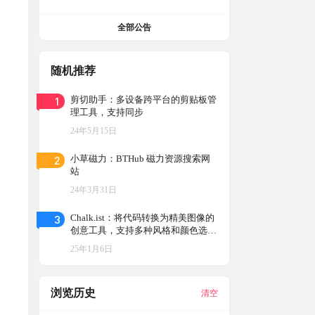
全部公告
随机推荐
1
剪切助手：多设备跨平台的剪贴板管
理工具，支持同步
24年5月15日
2
小草磁力：BTHub 磁力资源搜索网
站
24年3月31日
3
Chalk.ist：将代码转换为精美图像的
创意工具，支持多种风格和颜色选
择，让代码展示更具视觉吸引力，用
25年1月6日
于演示等多种场景
浏览历史
清空