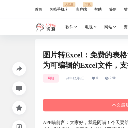
大流量
下载
首页
阿喵手机卡
客户端
帮助
签到
赞
软件
电视
网站
资
图片转Excel：免费的
为可编辑的Excel文件
0
2.9k
网站
24年12月6日
本文最后
APP喵前言：大家好，我是阿喵！今天要