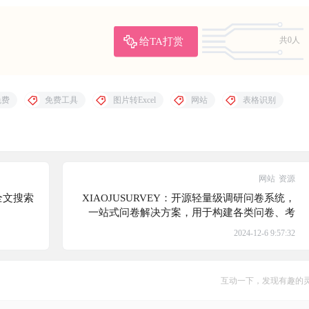
给TA打赏
共0人
免费
免费工具
图片转Excel
网站
表格识别
网站
资源
全文搜索
XIAOJUSURVEY：开源轻量级调研问卷系统，
、
一站式问卷解决方案，用于构建各类问卷、考
式的文档
试、测评和复杂表单，适用于多种调研场景，具
2024-12-6 9:57:32
备强大的数据分析能力
互动一下，发现有趣的