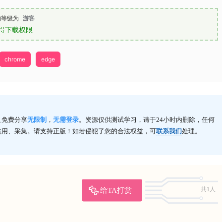
的等级为
游客
得下载权限
chrome
edge
且免费分享
无限制
，
无需登录
。资源仅供测试学习，请于24小时内删除，任何
盗用、采集。请支持正版！如若侵犯了您的合法权益，可
联系我们
处理。
给TA打赏
共1人