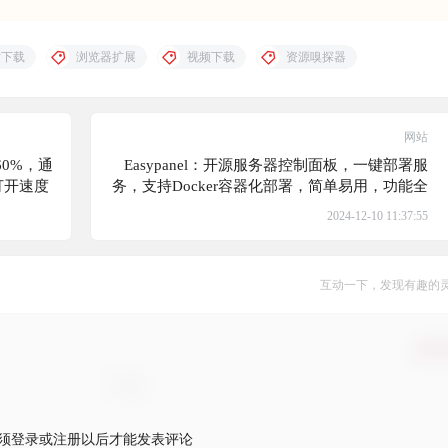
片下载
浏览器扩展
视频下载
资源嗅探器
网站
60%，通
Easypanel：开源服务器控制面板，一键部署服
打开速度
务，支持Docker容器化部署，简单易用，功能全
面，包括免费SSL证书、一键应用部署、零停机
2024-12-10 11:37:55
部署等
互动一下，发现有趣的
确认
须登录或注册以后才能发表评论