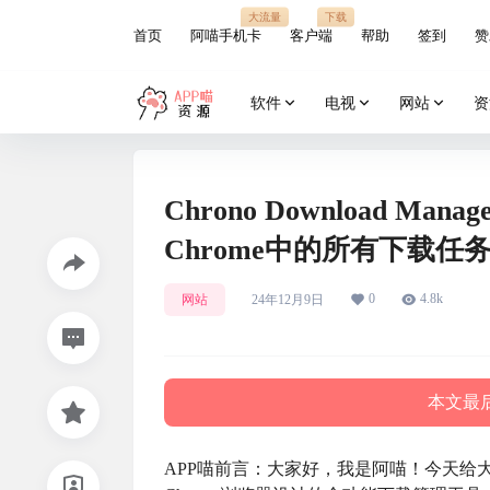
大流量
下载
首页
阿喵手机卡
客户端
帮助
签到
赞
软件
电视
网站
资
Chrono Download M
Chrome中的所有下载
0
4.8k
网站
24年12月9日
本文最后
APP喵前言：大家好，我是阿喵！今天给大