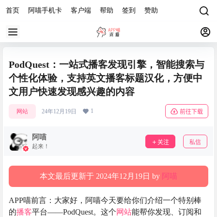
首页
阿喵手机卡
客户端
帮助
签到
赞助
PodQuest：一站式播客发现引擎，智能搜索与
个性化体验，支持英文播客标题汉化，方便中
文用户快速发现感兴趣的内容
1
网站
24年12月19日
前往下载
阿喵
关注
私信
起来！
本文最后更新于 2024年12月19日 by
阿喵
APP喵前言：大家好，阿喵今天要给你们介绍一个特别棒
的
播客
平台——PodQuest。这个
网站
能帮你发现、订阅和