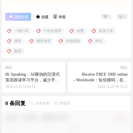
1
0
海报分享
收藏
举报
一键订阅
个性化推荐
免费
发现引擎
播客
播客推荐
智能搜索
网站
翻译
网站
网站
Hi Speaking：AI驱动的沉浸式
Receive FREE SMS online
英语跟读学习平台，减少手动
- Worldwide：短信接码，在世
操作，提升学习体验，提供免
界范围内免费接收短信
2024-12-19 13:02:12
2024-12-20 10:33:21
费且无需注册的学习服务
0 条回复
A
M
文章作者
管理员
欢迎您，新朋友，感谢参与互动！
确认修改