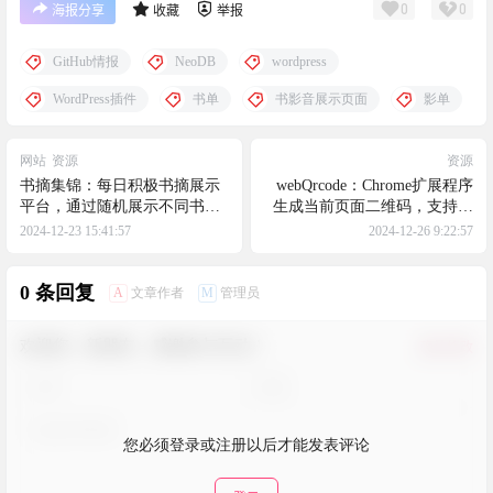
0
0
海报分享
收藏
举报
GitHub情报
NeoDB
wordpress
WordPress插件
书单
书影音展示页面
影单
网站
资源
资源
书摘集锦：每日积极书摘展示
webQrcode：Chrome扩展程序
平台，通过随机展示不同书籍
生成当前页面二维码，支持拖
摘录来丰富人们的日常生活，
动功能和点击展开/收起，方便
2024-12-23 15:41:57
2024-12-26 9:22:57
基于Python和Vue3开发
用户快速分享网页链接
0 条回复
A
M
文章作者
管理员
欢迎您，新朋友，感谢参与互动！
确认修改
您必须登录或注册以后才能发表评论