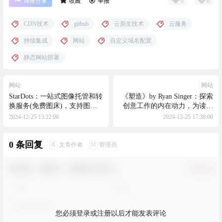
0
0
海报分享
收藏
举报
CDN技术
github
云原生技术
云服务
持续集成
网站
自定义域名配置
静态网站部署
网站
网站
StarDots：一站式图像托管和转
《塑造》by Ryan Singer：探索
换服务(免费图床)，支持图像
创意工作的内在动力，为读者
存储、转换和全球加速，使用
提供灵感，帮助他们在创作中
2024-12-25 13:22:06
2024-12-25 17:38:00
户能够轻松管理和分享图像资
找到新的方向，提供了实用的
源
建议和策略
0 条回复
A
M
文章作者
管理员
欢迎您，新朋友，感谢参与互动！
确认修改
您必须登录或注册以后才能发表评论