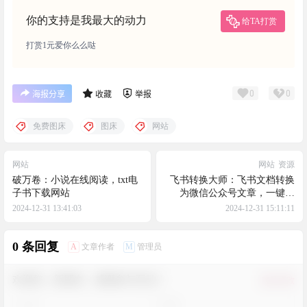
你的支持是我最大的动力
给TA打赏
打赏1元爱你么么哒
0
0
海报分享
收藏
举报
免费图床
图床
网站
网站
网站
资源
破万卷：小说在线阅读，txt电
飞书转换大师：飞书文档转换
子书下载网站
为微信公众号文章，一键复
制，完美转换
2024-12-31 13:41:03
2024-12-31 15:11:11
0 条回复
A
M
文章作者
管理员
欢迎您，新朋友，感谢参与互动！
确认修改