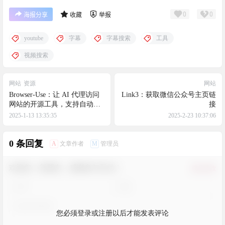
0
0
海报分享
收藏
举报
youtube
字幕
字幕搜索
工具
视频搜索
网站
资源
网站
Browser-Use：让 AI 代理访问
Link3：获取微信公众号主页链
网站的开源工具，支持自动管
接
理多标签页等功能，支持并行
2025-1-13 13:35:35
2025-2-23 10:37:06
化多个代理，适用于自动化网
页任务和复杂网页操作的场景
0 条回复
A
M
文章作者
管理员
欢迎您，新朋友，感谢参与互动！
确认修改
您必须登录或注册以后才能发表评论