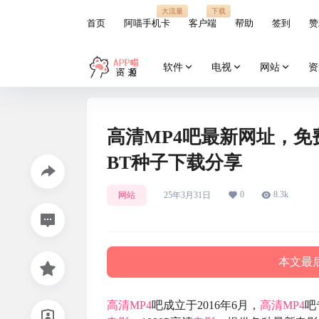
大流量
下载
首页
阿喵手机卡
客户端
帮助
签到
赞
软件
电视
网站
资
高清MP4吧最新网址，
BT种子下载分享
0
8.3k
网站
25年3月31日
本文最后
高清MP4
吧成立于2016年6月，
高清MP4
吧