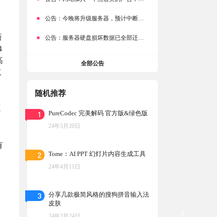
、
公告：
今晚将升级服务器，预计中断时常为1分钟
新
公告：
服务器硬盘损坏数据已全部迁移备份，网站恢复完成！
4
高
全部公告
仅
随机推荐
源
1
PureCodec 完美解码 官方版&绿色版
24年5月20日
有
2
Tome：AI PPT 幻灯片内容生成工具
24年4月11日
3
分享几款极简风格的搜狗拼音输入法
皮肤
关
24年3月24日