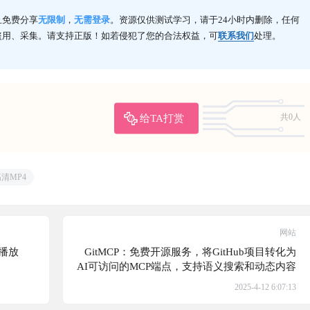
且免费分享
无限制
，
无需登录
。资源仅供测试学习，请于24小时内删除，任何
盗用、采集。请支持正版！如若侵犯了您的合法权益，可
联系我们
处理。
给TA打赏
共0人
清MP4
网站
播放
GitMCP：免费开源服务，将GitHub项目转化为
AI可访问的MCP端点，支持语义搜索和动态内容
获取，无需配置即可实现高效知识交互
2025-4-12 6:07:13