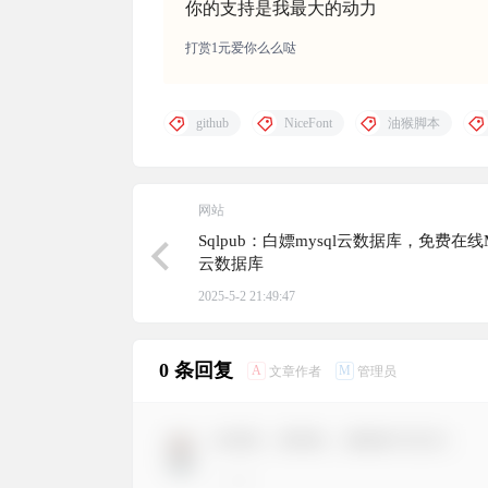
你的支持是我最大的动力
打赏1元爱你么么哒
github
NiceFont
油猴脚本
网站
Sqlpub：白嫖mysql云数据库，免费在线
云数据库
2025-5-2 21:49:47
0 条回复
A
M
文章作者
管理员
欢迎您，新朋友，感谢参与互动！