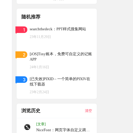
随机推荐
1
searchthedeck：PPT样式搜集网站
23年11月29日
2
[iOS]Tiny账本，免费可自定义的记账
APP
24年1月16日
3
[已失效]PIXID – 一个简单的PIXIV在
线下载器
23年2月24日
浏览历史
清空
[文章]
NiceFont：网页字体自定义调整