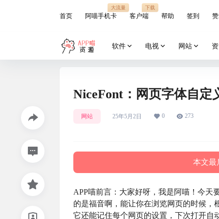
大流量
下载
首页
阿喵手机卡
客户端
帮助
签到
赞
软件
电视
网站
资
NiceFont：网页字体
0
273
网站
25年5月2日
本文最后
APP喵前言：大家好呀，我是阿喵！今天
的是福音啊，能让你在浏览网页的时候，
它还能记住每个网页的设置，下次打开自