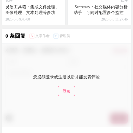
软件
软件
灵溪工具箱：集成文件处理、
Secretary：社交媒体内容分析
图像处理、文本处理等多功能
助手，可同时配置多个监控账
的桌面应用，文件管理不再是
号，每个账号可设置不同的分
2025-5-5 9:45:00
2025-5-5 11:27:46
问题！
析提示词，使用 AI 进行内容翻
译和分析
0 条回复
A
M
文章作者
管理员
欢迎您，新朋友，感谢参与互动！
确认修改
您必须登录或注册以后才能发表评论
登录
提交