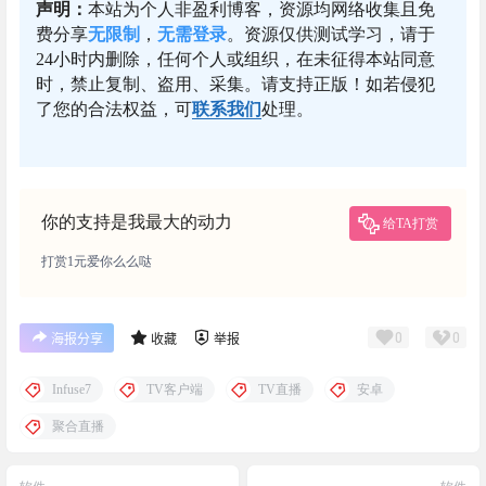
声明：
本站为个人非盈利博客，资源均网络收集且免
费分享
无限制
，
无需登录
。资源仅供测试学习，请于
24小时内删除，任何个人或组织，在未征得本站同意
时，禁止复制、盗用、采集。请支持正版！如若侵犯
了您的合法权益，可
联系我们
处理。
你的支持是我最大的动力
给TA打赏
打赏1元爱你么么哒
0
0
海报分享
收藏
举报
Infuse7
TV客户端
TV直播
安卓
聚合直播