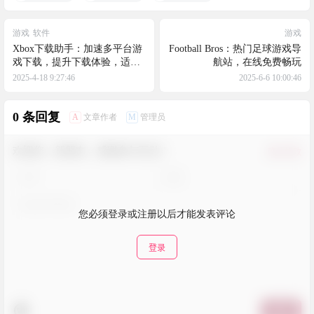
游戏
软件
游戏
Xbox下载助手：加速多平台游
Football Bros：热门足球游戏导
戏下载，提升下载体验，适用
航站，在线免费畅玩
于多种网络环境，包括家庭网
2025-4-18 9:27:46
2025-6-6 10:00:46
络和路由器设置，支持PC下载
回传和硬盘导入
0 条回复
A
M
文章作者
管理员
欢迎您，新朋友，感谢参与互动！
确认修改
您必须登录或注册以后才能发表评论
登录
提交