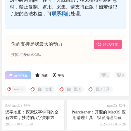
24小时内删除，任何个人或组织，在未征得本站同意
时，禁止复制、盗用、采集。请支持正版！如若侵犯
了您的合法权益，可
联系我们
处理。
你的支持是我最大的动力
给TA打赏
打赏1元爱你么么哒
0
0
海报分享
收藏
举报
macos
窗口管理
窗口置顶
置顶工具
iOS
macOS
软件
macOS
软件
汉字地图：探索汉字学习的全
Pearcleaner：开源的 MacOS 应
新方式，独特的汉字关联方
用清理工具，彻底清理卸载应
式，帮助用户更高效地掌握汉
用后残留的文件
2025-5-10 10:17:28
2025-5-12 8:37:26
字