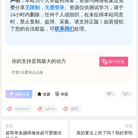
声明：
本站为个人非盈利博客，资源均网络收集且免
费分享
无限制
，
无需登录
。资源仅供测试学习，请于
24小时内删除，任何个人或组织，在未征得本站同意
时，禁止复制、盗用、采集。请支持正版！如若侵犯
了您的合法权益，可
联系我们
处理。
你的支持是我最大的动力
给TA打赏
打赏1元爱你么么哒
0
0
海报分享
收藏
举报
checkra1n
iphone
越狱
资源
资源
超简单免越狱修改超可爱微信
真的要去上班了吗？我好害怕