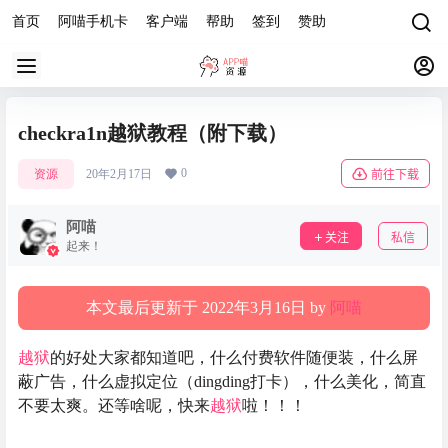
首页
阿喵手机卡
客户端
帮助
签到
赞助
checkra1n越狱教程（附下载）
0
资源
20年2月17日
前往下载
阿喵
关注
私信
起来！
本文最后更新于 2022年3月16日 by
阿喵
越狱
的好处大家都知道吧，什么付费软件随便装，什么屏
蔽广告，什么虚拟定位（dingding打卡），什么美化，简直
不要太爽。还等啥呢，快来
越狱
啦！！！