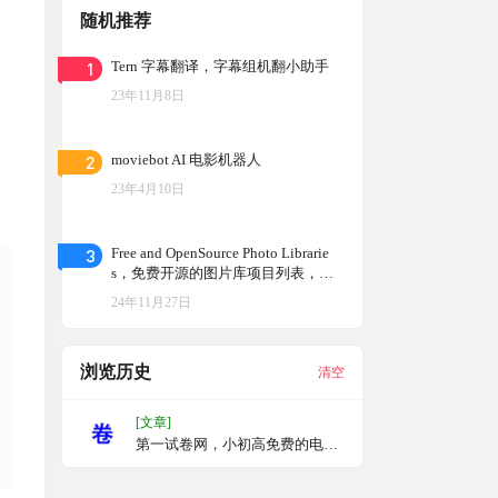
随机推荐
1
Tern 字幕翻译，字幕组机翻小助手
23年11月8日
2
moviebot AI 电影机器人
23年4月10日
3
Free and OpenSource Photo Librarie
s，免费开源的图片库项目列表，比
较和跟踪开源照片库，提供了一个详
24年11月27日
细的功能比较表，帮助用户了解各个
库的特点和差异
浏览历史
清空
[文章]
第一试卷网，小初高免费的电子
试卷分享网站