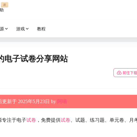
谢
助
源
游戏
教程
的电子试卷分享网站
前往下
更新于 2025年5月23日 by
阿喵
源专注于电子
试卷
，免费提供
试卷
、试题、练习题、单元卷、月