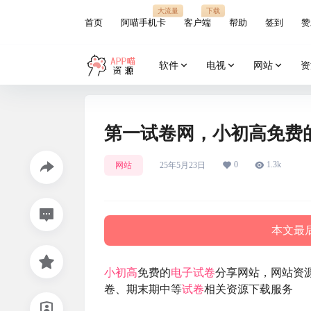
大流量
下载
首页
阿喵手机卡
客户端
帮助
签到
赞
软件
电视
网站
资
第一试卷网，小初高免费
0
1.3k
网站
25年5月23日
本文最后
小初高
免费的
电子试卷
分享网站，网站资
卷、期末期中等
试卷
相关资源下载服务