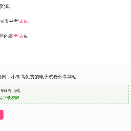
资源。
省市中考
试卷
。
年的高
考试
卷。
卷网，小初高免费的电子试卷分享网站
的等级为
游客
得下载权限
址