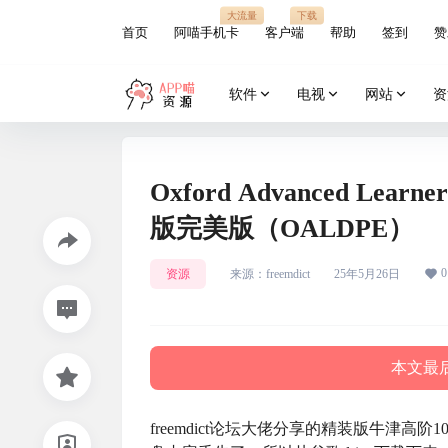
大流量
下载
首页
阿喵手机卡
客户端
帮助
签到
赞
软件
电视
网站
资
Oxford Advanced Lear
版完美版（OALDPE）
0
资源
来源：
freemdict
25年5月26日
本文最后
freemdict论坛大佬分享的精装版牛津高阶1