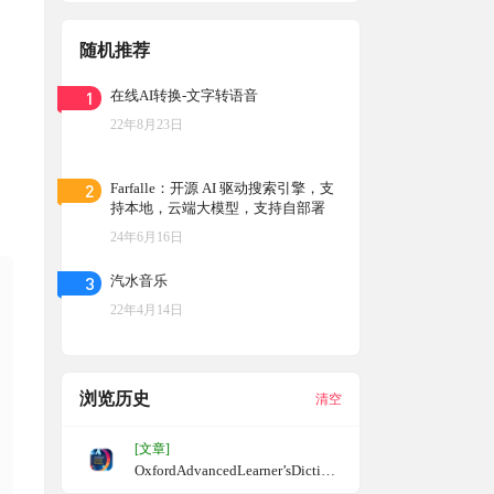
随机推荐
1
在线AI转换-文字转语音
22年8月23日
2
Farfalle：开源 AI 驱动搜索引擎，支
持本地，云端大模型，支持自部署
24年6月16日
3
汽水音乐
22年4月14日
浏览历史
清空
[文章]
OxfordAdvancedLearner’sDiction
ary精装–牛津高阶双解第10版完