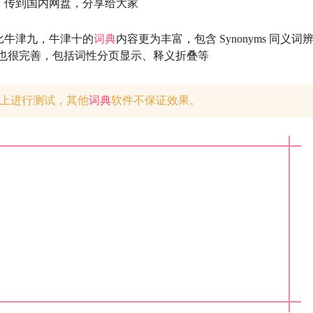
来，传到国内网盘，分享给大家
比牛津九，牛津十的
词典
内容更为丰富，包含 Synonyms 同义词
功能方面也很完善，包括词性分页显示、释义折叠等
t-ng 上进行测试，其他
词典
软件不保证效果。