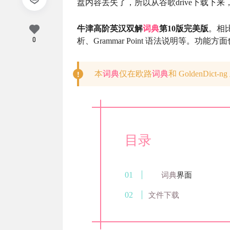
盘内容丢失了，所以从谷歌drive下载下
牛津高阶英汉双解
词典
第10版完美版
。相
0
析、Grammar Point 语法说明等。
本
词典
仅在欧路
词典
和 GoldenDic
目录
词典
界面
文件下载