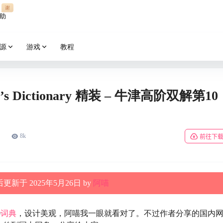
谢
助
源
游戏
教程
ner’s Dictionary 精装 – 牛津高阶双解第10
8k
前往下
更新于 2025年5月26日 by
阿喵
0
词典
，设计美观，阿喵我一眼就看对了。不过作者分享的国内