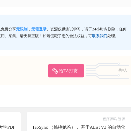
且免费分享
无限制
，
无需登录
。资源仅供测试学习，请于24小时内删除，任何
盗用、采集。请支持正版！如若侵犯了您的合法权益，可
联系我们
处理。
给TA打赏
共0人
程序源码
资源
大学PDF
TaoSync （桃桃她爸）， 基于AList V3 的自动化