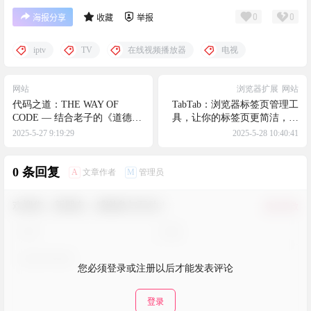
0
0
海报分享
收藏
举报
iptv
TV
在线视频播放器
电视
网站
浏览器扩展
网站
代码之道：THE WAY OF
TabTab：浏览器标签页管理工
CODE — 结合老子的《道德
具，让你的标签页更简洁，更
经》和 Vibe Coding 的经验写
清晰
2025-5-27 9:19:29
2025-5-28 10:40:41
的电子书
0 条回复
A
M
文章作者
管理员
欢迎您，新朋友，感谢参与互动！
确认修改
您必须登录或注册以后才能发表评论
登录