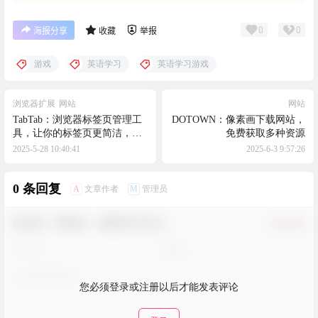
0
0
海报分享
收藏
举报
游戏
英语学习
英语学习游戏
浏览器扩展
网站
网站
TabTab：浏览器标签页管理工
DOTOWN：像素画下载网站，
具，让你的标签页更简洁，更
免费获取多种资源
清晰
2025-5-28 10:40:41
2025-6-3 9:57:26
0 条回复
A
M
文章作者
管理员
欢迎您，新朋友，感谢参与互动！
确认修改
您必须登录或注册以后才能发表评论