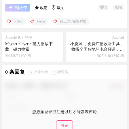
0
0
海报分享
收藏
举报
bilibili
flutter
第三方B站客户端
Android
iOS
软件
Android
Magnet player：磁力播放下
小旋风 ，免费广播收听工具，
载、磁力搜索
收听全国各地的电台频道，评
书、脱口秀、曲艺等
2025-6-7 11:39:25
2025-6-10 15:07:39
0 条回复
A
M
文章作者
管理员
欢迎您，新朋友，感谢参与互动！
确认修改
您必须登录或注册以后才能发表评论
登录