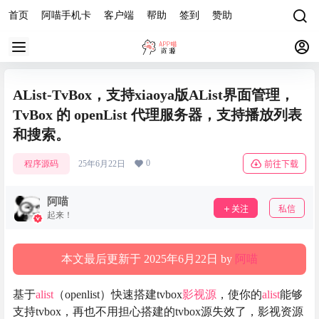
首页
阿喵手机卡
客户端
帮助
签到
赞助
AList-TvBox，支持xiaoya版AList界面管理，
TvBox 的 openList 代理服务器，支持播放列表
和搜索。
0
程序源码
25年6月22日
前往下载
阿喵
关注
私信
起来！
本文最后更新于 2025年6月22日 by
阿喵
基于
alist
（openlist）快速搭建tvbox
影视源
，使你的
alist
能够
支持tvbox，再也不用担心搭建的tvbox源失效了，影视资源