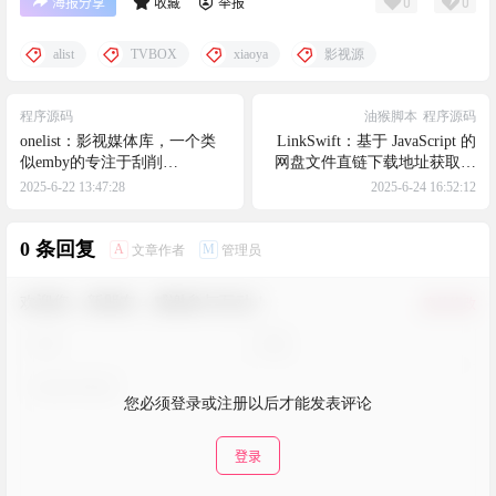
0
0
海报分享
收藏
举报
alist
TVBOX
xiaoya
影视源
程序源码
油猴脚本
程序源码
onelist：影视媒体库，一个类
LinkSwift：基于 JavaScript 的
似emby的专注于刮削
网盘文件直链下载地址获取脚
alist（openlist）聚合网盘形成
本，支持常见的各大网盘
2025-6-22 13:47:28
2025-6-24 16:52:12
影视媒体库的程序
0 条回复
A
M
文章作者
管理员
欢迎您，新朋友，感谢参与互动！
确认修改
您必须登录或注册以后才能发表评论
登录