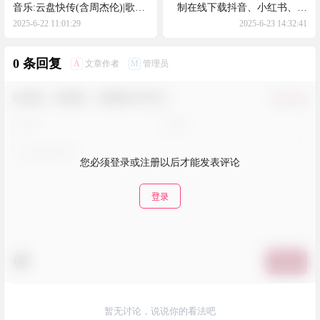
音乐:云盘快传(含周杰伦)|歌曲
制在线下载抖音、小红书、快
下载&转存云盘|云盘匹配纠正|
手、TikTok等短视频
2025-6-22 11:01:29
2025-6-23 14:32:41
高音质试听
0 条回复
A
M
文章作者
管理员
欢迎您，新朋友，感谢参与互动！
确认修改
您必须登录或注册以后才能发表评论
登录
提交
暂无讨论，说说你的看法吧