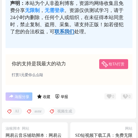
声明：
本站为个人非盈利博客，资源均网络收集且免
费分享
无限制
，
无需登录
。资源仅供测试学习，请于
24小时内删除，任何个人或组织，在未征得本站同意
时，禁止复制、盗用、采集。请支持正版！如若侵犯
了您的合法权益，可
联系我们
处理。
你的支持是我最大的动力
给TA打赏
打赏1元爱你么么哒
0
0
海报分享
收藏
举报
AI
asmr
视频生成
油猴脚本
网站
网站
网易云音乐辅助脚本：网易云
SD短视频下载工具：免费无限