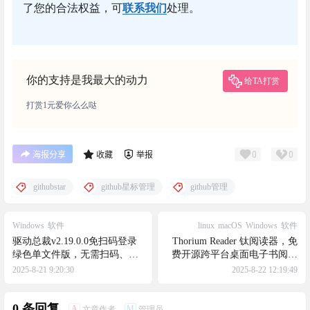
了您的合法权益，可
联系我们
处理。
你的支持是我最大的动力
给TA打赏
打赏1元爱你么么哒
0
0
海报分享
收藏
举报
githubstar
github星标管理
github管理
Windows
软件
linux
macOS
Windows
软件
驱动总裁v2.19.0.0免扫码登录
Thorium Reader 钛阅读器，免
绿色单文件版，无需扫码、无
费开源跨平台桌面电子书阅读
广告集成网卡驱动
器
2025-8-21 9:20:30
2025-8-22 12:19:49
0 条回复
A
M
文章作者
管理员