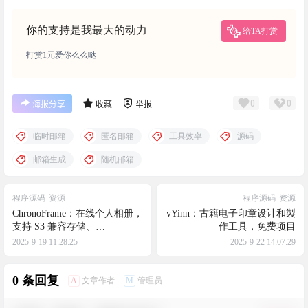
你的支持是我最大的动力
给TA打赏
打赏1元爱你么么哒
0
0
海报分享
收藏
举报
临时邮箱
匿名邮箱
工具效率
源码
邮箱生成
随机邮箱
程序源码
资源
程序源码
资源
ChronoFrame：在线个人相册，
vYinn：古籍电子印章设计和製
支持 S3 兼容存储、
作工具，免费项目
LivePhoto、EXIF 解析、照片
2025-9-19 11:28:25
2025-9-22 14:07:29
地图、在线管理照片等
0 条回复
A
M
文章作者
管理员