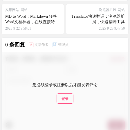
实用网站
网站
浏览器扩展
网站
MD to Word：Markdown 转换
Translator快速翻译：浏览器扩
Word文档神器，在线直接转
展，快速翻译工具
换，完全免费
2025-9-22 9:58:01
2025-9-23 9:47:50
0 条回复
A
M
文章作者
管理员
欢迎您，新朋友，感谢参与互动！
确认修改
您必须登录或注册以后才能发表评论
登录
提交