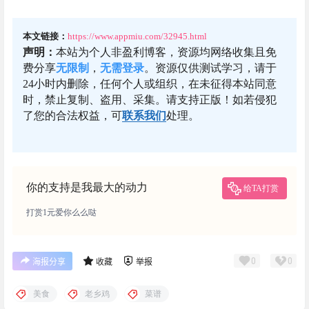
本文链接：
https://www.appmiu.com/32945.html
声明：
本站为个人非盈利博客，资源均网络收集且免
费分享
无限制
，
无需登录
。资源仅供测试学习，请于
24小时内删除，任何个人或组织，在未征得本站同意
时，禁止复制、盗用、采集。请支持正版！如若侵犯
了您的合法权益，可
联系我们
处理。
你的支持是我最大的动力
给TA打赏
打赏1元爱你么么哒
0
0
海报分享
收藏
举报
美食
老乡鸡
菜谱