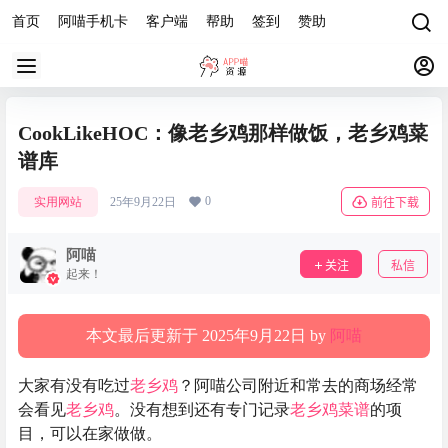
首页
阿喵手机卡
客户端
帮助
签到
赞助
CookLikeHOC：像老乡鸡那样做饭，老乡鸡菜
谱库
0
实用网站
25年9月22日
前往下载
阿喵
关注
私信
起来！
本文最后更新于 2025年9月22日 by
阿喵
大家有没有吃过
老乡鸡
？阿喵公司附近和常去的商场经常
会看见
老乡鸡
。没有想到还有专门记录
老乡鸡
菜谱
的项
目，可以在家做做。